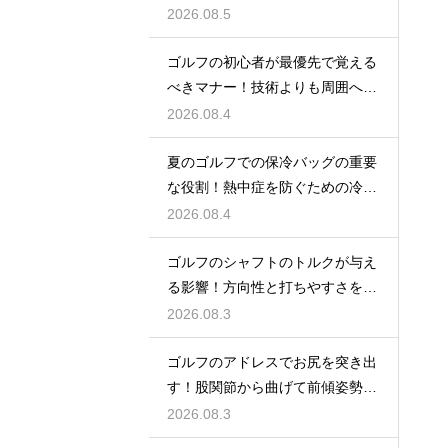
グ改善
2026.08.5
ゴルフの初心者が最優先で覚える
べきマナー！技術よりも周囲への
配慮
2026.08.4
夏のゴルフでの保冷バッグの重要
な役割！熱中症を防ぐための冷た
い飲み物
2026.08.4
ゴルフのシャフトのトルクが与え
る影響！方向性と打ちやすさを決
める鍵
2026.08.3
ゴルフのアドレスでお尻を突き出
す！股関節から曲げて前傾姿勢を
確実に保つ
2026.08.3