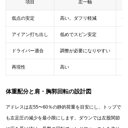
項目
左一軸
低点の安定
高い。ダフリ軽減
個
アイアン打ち出し
低めでスピン安定
ば
ドライバー適合
調整が必要になりやすい
ア
再現性
高い
タ
体重配分と肩・胸郭回転の設計図
アドレスは左55〜60％の静的荷重を目安にし、トップで
も左足圧の減少を最小限にします。ダウンでは左股関節