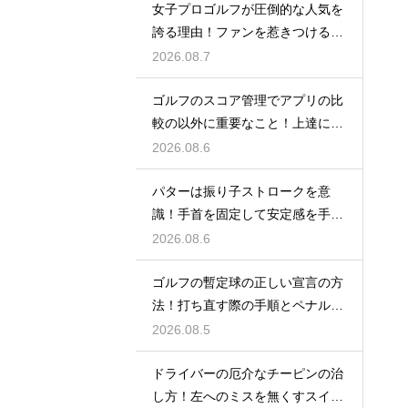
女子プロゴルフが圧倒的な人気を
誇る理由！ファンを惹きつける最
大の魅力
2026.08.7
ゴルフのスコア管理でアプリの比
較の以外に重要なこと！上達に繋
がる記録術
2026.08.6
パターは振り子ストロークを意
識！手首を固定して安定感を手に
入れる
2026.08.6
ゴルフの暫定球の正しい宣言の方
法！打ち直す際の手順とペナルテ
ィの扱い
2026.08.5
ドライバーの厄介なチーピンの治
し方！左へのミスを無くすスイン