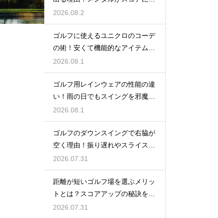
結するから
2026.08.2
ゴルフに使えるユニクロのコーデ
の術！安くて機能的なアイテムで
おしゃれに
2026.08.1
ゴルフ用レインウェアの性能の違
い！雨の日でもスイングを邪魔し
ない選び方
2026.08.1
ゴルフのダウンスイングで右脇が
空く理由！振り遅れやスライスを
防ぐ改善
2026.07.31
距離が短いゴルフ場を選ぶメリッ
トとは？スコアアップの秘訣を公
開
2026.07.31