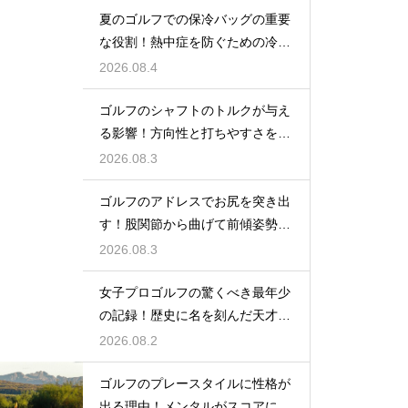
夏のゴルフでの保冷バッグの重要
な役割！熱中症を防ぐための冷た
い飲み物
2026.08.4
ゴルフのシャフトのトルクが与え
る影響！方向性と打ちやすさを決
める鍵
2026.08.3
ゴルフのアドレスでお尻を突き出
す！股関節から曲げて前傾姿勢を
確実に保つ
2026.08.3
女子プロゴルフの驚くべき最年少
の記録！歴史に名を刻んだ天才少
女の軌跡
2026.08.2
ゴルフのプレースタイルに性格が
出る理由！メンタルがスコアに直