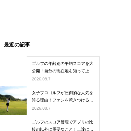
最近の記事
ゴルフの年齢別の平均スコアを大
公開！自分の現在地を知って上達
に繋げる
2026.08.7
女子プロゴルフが圧倒的な人気を
誇る理由！ファンを惹きつける最
大の魅力
2026.08.7
ゴルフのスコア管理でアプリの比
較の以外に重要なこと！上達に繋