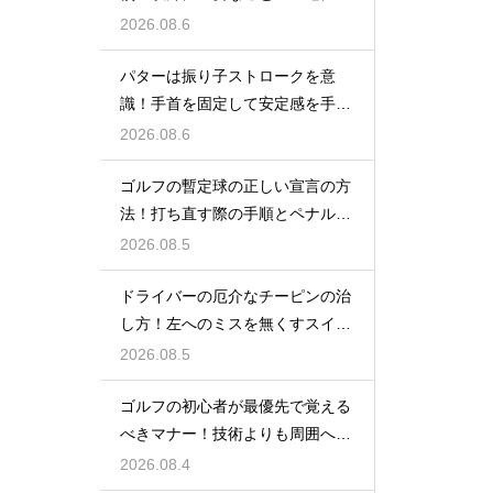
がる記録術
2026.08.6
パターは振り子ストロークを意
識！手首を固定して安定感を手に
入れる
2026.08.6
ゴルフの暫定球の正しい宣言の方
法！打ち直す際の手順とペナルテ
ィの扱い
2026.08.5
ドライバーの厄介なチーピンの治
し方！左へのミスを無くすスイン
グ改善
2026.08.5
ゴルフの初心者が最優先で覚える
べきマナー！技術よりも周囲への
配慮
2026.08.4