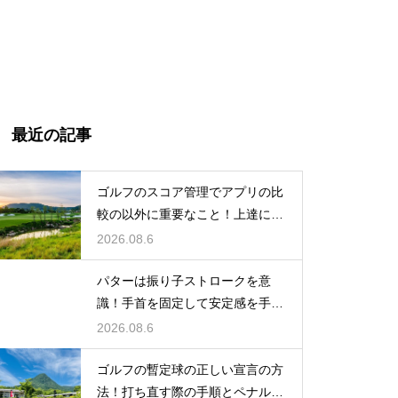
最近の記事
ゴルフのスコア管理でアプリの比
較の以外に重要なこと！上達に繋
がる記録術
2026.08.6
パターは振り子ストロークを意
識！手首を固定して安定感を手に
入れる
2026.08.6
ゴルフの暫定球の正しい宣言の方
法！打ち直す際の手順とペナルテ