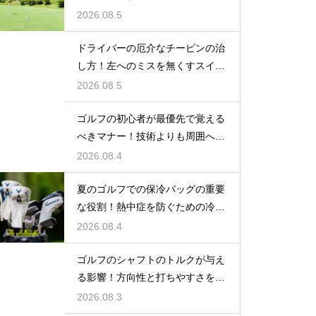
ィの扱い
2026.08.5
ドライバーの厄介なチーピンの治
し方！左へのミスを無くすスイン
グ改善
2026.08.5
ゴルフの初心者が最優先で覚える
べきマナー！技術よりも周囲への
配慮
2026.08.4
夏のゴルフでの保冷バッグの重要
な役割！熱中症を防ぐための冷た
い飲み物
2026.08.4
ゴルフのシャフトのトルクが与え
る影響！方向性と打ちやすさを決
める鍵
2026.08.3