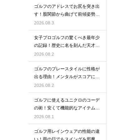
ゴルフのアドレスでお尻を突き出
す！股関節から曲げて前傾姿勢を
確実に保つ
2026.08.3
女子プロゴルフの驚くべき最年少
の記録！歴史に名を刻んだ天才少
女の軌跡
2026.08.2
ゴルフのプレースタイルに性格が
出る理由！メンタルがスコアに直
結するから
2026.08.2
ゴルフに使えるユニクロのコーデ
の術！安くて機能的なアイテムで
おしゃれに
2026.08.1
ゴルフ用レインウェアの性能の違
い！雨の日でもスイングを邪魔し