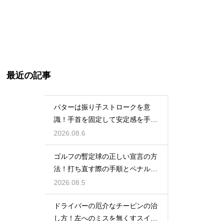
最近の記事
パターは振り子ストロークを意
識！手首を固定して安定感を手に
入れる
2026.08.6
ゴルフの暫定球の正しい宣言の方
法！打ち直す際の手順とペナルテ
ィの扱い
2026.08.5
ドライバーの厄介なチーピンの治
し方！左へのミスを無くすスイン