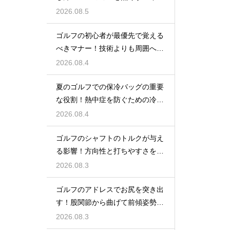
グ改善
2026.08.5
ゴルフの初心者が最優先で覚える
べきマナー！技術よりも周囲への
配慮
2026.08.4
夏のゴルフでの保冷バッグの重要
な役割！熱中症を防ぐための冷た
い飲み物
2026.08.4
ゴルフのシャフトのトルクが与え
る影響！方向性と打ちやすさを決
める鍵
2026.08.3
ゴルフのアドレスでお尻を突き出
す！股関節から曲げて前傾姿勢を
確実に保つ
2026.08.3