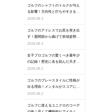
ゴルフのシャフトのトルクが与え
る影響！方向性と打ちやすさを決
める鍵
2026.08.3
ゴルフのアドレスでお尻を突き出
す！股関節から曲げて前傾姿勢を
確実に保つ
2026.08.3
女子プロゴルフの驚くべき最年少
の記録！歴史に名を刻んだ天才少
女の軌跡
2026.08.2
ゴルフのプレースタイルに性格が
出る理由！メンタルがスコアに直
結するから
2026.08.2
ゴルフに使えるユニクロのコーデ
の術！安くて機能的なアイテムで