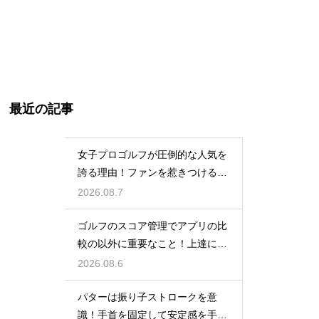
最近の記事
女子プロゴルフが圧倒的な人気を
誇る理由！ファンを惹きつける最
大の魅力
2026.08.7
ゴルフのスコア管理でアプリの比
較の以外に重要なこと！上達に繋
がる記録術
2026.08.6
パターは振り子ストロークを意
識！手首を固定して安定感を手に