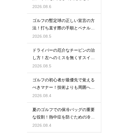
入れる
2026.08.6
ゴルフの暫定球の正しい宣言の方
法！打ち直す際の手順とペナルテ
ィの扱い
2026.08.5
ドライバーの厄介なチーピンの治
し方！左へのミスを無くすスイン
グ改善
2026.08.5
ゴルフの初心者が最優先で覚える
べきマナー！技術よりも周囲への
配慮
2026.08.4
夏のゴルフでの保冷バッグの重要
な役割！熱中症を防ぐための冷た
い飲み物
2026.08.4