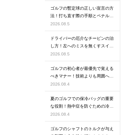
ゴルフの暫定球の正しい宣言の方
法！打ち直す際の手順とペナルテ
ィの扱い
2026.08.5
ドライバーの厄介なチーピンの治
し方！左へのミスを無くすスイン
グ改善
2026.08.5
ゴルフの初心者が最優先で覚える
べきマナー！技術よりも周囲への
配慮
2026.08.4
夏のゴルフでの保冷バッグの重要
な役割！熱中症を防ぐための冷た
い飲み物
2026.08.4
ゴルフのシャフトのトルクが与え