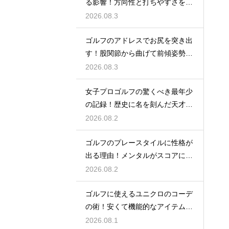
る影響！方向性と打ちやすさを決
める鍵
2026.08.3
ゴルフのアドレスでお尻を突き出
す！股関節から曲げて前傾姿勢を
確実に保つ
2026.08.3
女子プロゴルフの驚くべき最年少
の記録！歴史に名を刻んだ天才少
女の軌跡
2026.08.2
ゴルフのプレースタイルに性格が
出る理由！メンタルがスコアに直
結するから
2026.08.2
ゴルフに使えるユニクロのコーデ
の術！安くて機能的なアイテムで
おしゃれに
2026.08.1