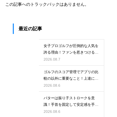
この記事へのトラックバックはありません。
最近の記事
女子プロゴルフが圧倒的な人気を
誇る理由！ファンを惹きつける最
大の魅力
2026.08.7
ゴルフのスコア管理でアプリの比
較の以外に重要なこと！上達に繋
がる記録術
2026.08.6
パターは振り子ストロークを意
識！手首を固定して安定感を手に
入れる
2026.08.6